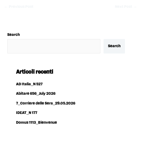
←
Previous Post
Next Post
→
Search
Search
Articoli recenti
AD Italia_N 527
Abitare 656_July 2026
7_Corriere delle Sera_29.05.2026
IDEAT_N 177
Domus 1113_Bienvenue