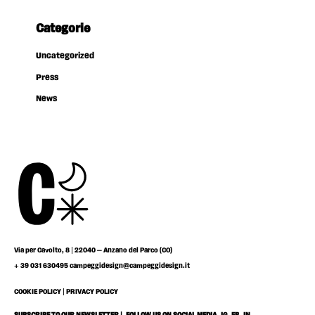
Categorie
Uncategorized
Press
News
Via per Cavolto, 8 | 22040 – Anzano del Parco (CO)
+ 39 031 630495
campeggidesign@campeggidesign.it
COOKIE POLICY
|
PRIVACY POLICY
SUBSCRIBE TO OUR NEWSLETTER |
FOLLOW US ON SOCIAL MEDIA
IG
FB
IN